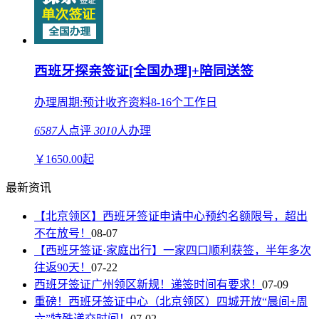
西班牙探亲签证[全国办理]+陪同送签
办理周期:预计收齐资料8-16个工作日
6587
人点评
3010
人办理
￥
1650.00
起
最新资讯
【北京领区】西班牙签证申请中心预约名额限号，超出
不在放号！
08-07
【西班牙签证·家庭出行】一家四口顺利获签，半年多次
往返90天！
07-22
西班牙签证广州领区新规！递签时间有要求！
07-09
重磅！西班牙签证中心（北京领区）四城开放“晨间+周
六”特殊递交时间！
07-02