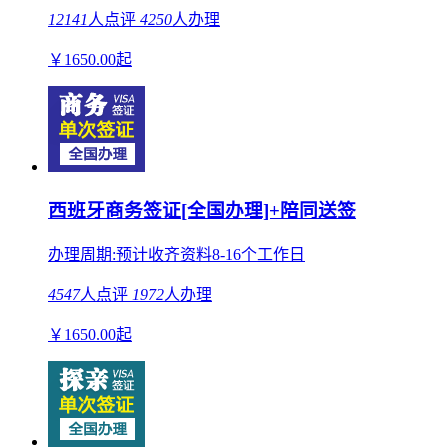
12141
人点评
4250
人办理
￥
1650.00
起
西班牙商务签证[全国办理]+陪同送签
办理周期:预计收齐资料8-16个工作日
4547
人点评
1972
人办理
￥
1650.00
起