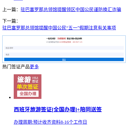
上一篇：
驻巴塞罗那总领馆提醒领区中国公民谨防换汇诈骗
下一篇：
驻巴塞罗那总领馆提醒中国公民“五一”假期注意有关事项
一站式办签！
【免费提供】
签证方案&签证材料
125全球签证代办
24小时签证热线：400-9927-125
提交
热门签证产品
更多
西班牙旅游签证[全国办理]+陪同送签
办理周期:预计收齐资料8-16个工作日