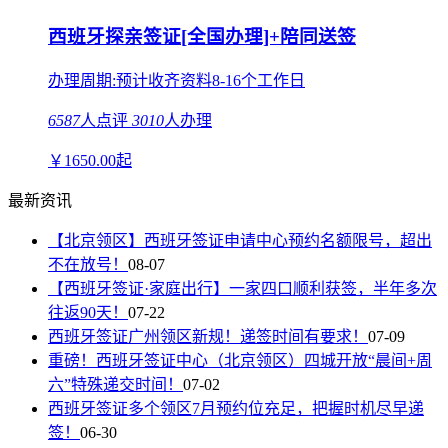
西班牙探亲签证[全国办理]+陪同送签
办理周期:预计收齐资料8-16个工作日
6587
人点评
3010
人办理
￥
1650.00
起
最新资讯
【北京领区】西班牙签证申请中心预约名额限号，超出
不在放号！
08-07
【西班牙签证·家庭出行】一家四口顺利获签，半年多次
往返90天！
07-22
西班牙签证广州领区新规！递签时间有要求！
07-09
重磅！西班牙签证中心（北京领区）四城开放“晨间+周
六”特殊递交时间！
07-02
西班牙签证多个领区7月预约位充足，把握时机尽早递
签！
06-30