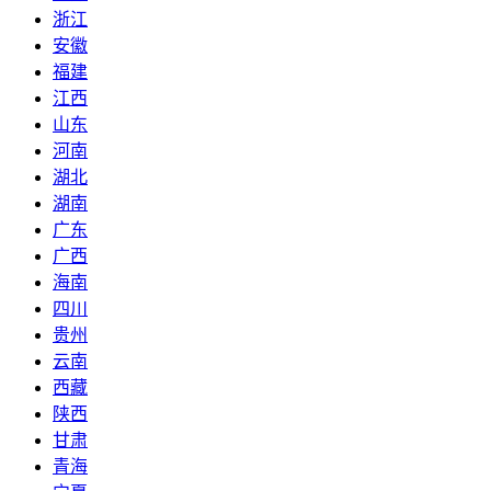
浙江
安徽
福建
江西
山东
河南
湖北
湖南
广东
广西
海南
四川
贵州
云南
西藏
陕西
甘肃
青海