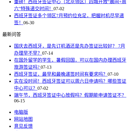
重磅！西班牙签证中心（北京领区）四城开放“晨间+周
六”特殊递交时间！
07-02
西班牙签证多个领区7月预约位充足，把握时机尽早递
签！
06-30
最新问答
国庆去西班牙，是先订机酒还是先办签证比较好？ 7月
办理早不早？
07-14
在国外留学的学生，暑假回国，可以在国内办理西班牙
旅游签证吗?
07-13
西班牙签证，最早和最晚递签时间有要求吗？
07-10
实在没时间！西班牙签证可以周六日申请吗？哪些签证
中心可以？
07-02
端午节，西班牙签证中心放假吗？假期能申请签证不？
06-15
电脑版
网站地图
意见反馈