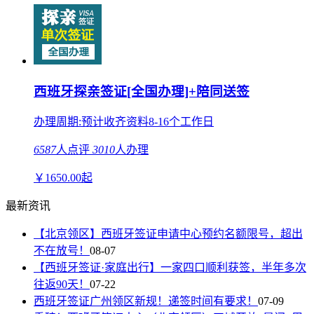
西班牙探亲签证[全国办理]+陪同送签
办理周期:预计收齐资料8-16个工作日
6587
人点评
3010
人办理
￥
1650.00
起
最新资讯
【北京领区】西班牙签证申请中心预约名额限号，超出
不在放号！
08-07
【西班牙签证·家庭出行】一家四口顺利获签，半年多次
往返90天！
07-22
西班牙签证广州领区新规！递签时间有要求！
07-09